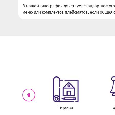
В нашей типографии действует стандартное огр
меню или комплектов плейсматов, если общая с
истовки, флаеры
Буклеты
Проекты