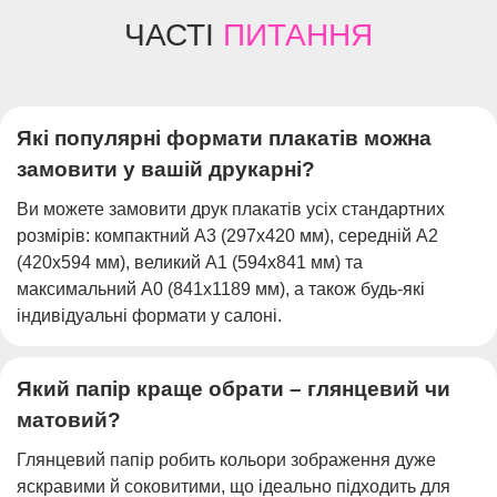
ЧАСТІ
ПИТАННЯ
Які популярні формати плакатів можна
замовити у вашій друкарні?
Ви можете замовити друк плакатів усіх стандартних
розмірів: компактний А3 (297х420 мм), середній А2
(420х594 мм), великий А1 (594х841 мм) та
максимальний А0 (841х1189 мм), а також будь-які
індивідуальні формати у салоні.
Який папір краще обрати – глянцевий чи
матовий?
Глянцевий папір робить кольори зображення дуже
яскравими й соковитими, що ідеально підходить для