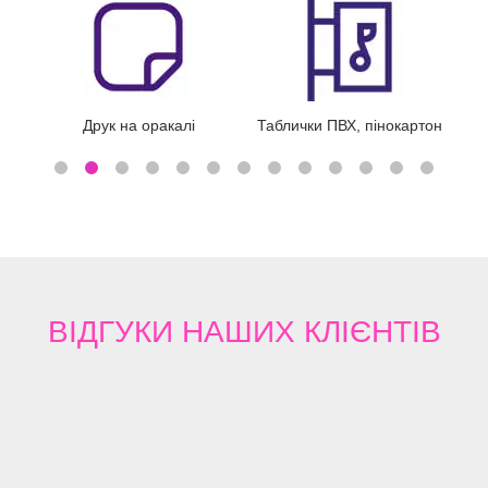
тон
Плакати
Креслення
ВІДГУКИ
НАШИХ КЛІЄНТІВ