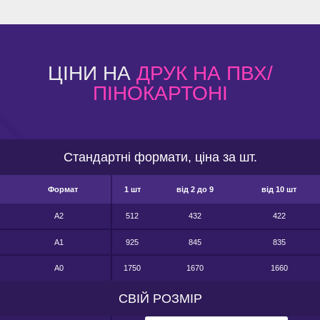
ЦІНИ НА
ДРУК НА ПВХ/
ПІНОКАРТОНІ
Стандартні формати, ціна за шт.
Формат
1 шт
від 2 до 9
від 10 шт
А2
512
432
422
А1
925
845
835
А0
1750
1670
1660
СВІЙ РОЗМІР