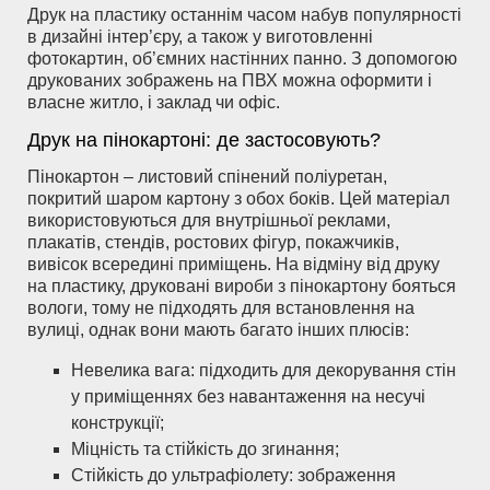
Друк на пластику останнім часом набув популярності
в дизайні інтер’єру, а також у виготовленні
фотокартин, об’ємних настінних панно. З допомогою
друкованих зображень на ПВХ можна оформити і
власне житло, і заклад чи офіс.
Друк на пінокартоні: де застосовують?
Пінокартон – листовий спінений поліуретан,
покритий шаром картону з обох боків. Цей матеріал
використовуються для внутрішньої реклами,
плакатів, стендів, ростових фігур, покажчиків,
вивісок всередині приміщень. На відміну від друку
на пластику, друковані вироби з пінокартону бояться
вологи, тому не підходять для встановлення на
вулиці, однак вони мають багато інших плюсів:
Невелика вага: підходить для декорування стін
у приміщеннях без навантаження на несучі
конструкції;
Міцність та стійкість до згинання;
Стійкість до ультрафіолету: зображення